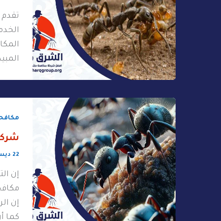
تقدم 
الخدما
المكاف
المبي
مكافحة
شركة
22 ديسمبر، 2025
إن ال
مكافح
إن ال
كما أ