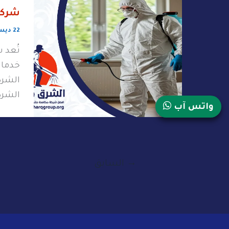
شركة
22 ديسمبر، 2025
تُعد 
خدمات
الشرك
الشرك
واتس آب
→
السابق