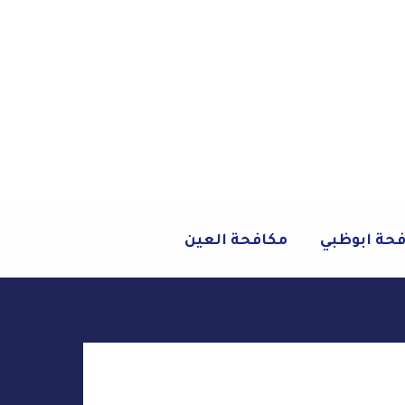
حة ابوظبي
مكافحة العين