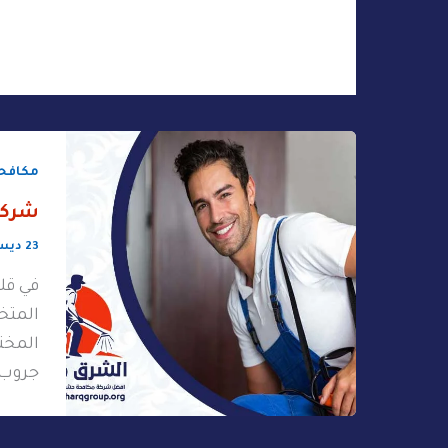
مكافحة
شركة
23 ديسمبر، 2025
في قل
المتخ
المخت
جروب 