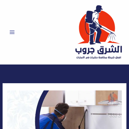
خطي
لى
لمحتوى