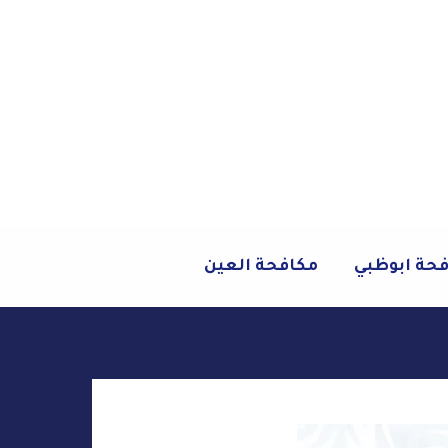
حة ابوظبي
مكافحة العين