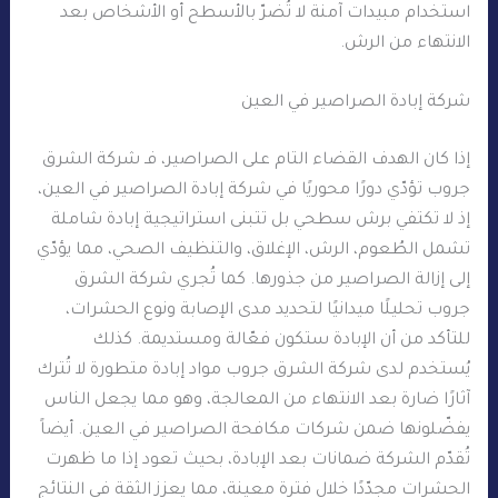
استخدام مبيدات آمنة لا تُضرّ بالأسطح أو الأشخاص بعد
الانتهاء من الرش.
شركة إبادة الصراصير في العين
إذا كان الهدف القضاء التام على الصراصير، فـ شركة الشرق
جروب تؤدّي دورًا محوريًا في شركة إبادة الصراصير في العين،
إذ لا تكتفي برش سطحي بل تتبنى استراتيجية إبادة شاملة
تشمل الطُعوم، الرش، الإغلاق، والتنظيف الصحي، مما يؤدّي
إلى إزالة الصراصير من جذورها. كما تُجري شركة الشرق
جروب تحليلًا ميدانيًا لتحديد مدى الإصابة ونوع الحشرات،
للتأكد من أن الإبادة ستكون فعّالة ومستديمة. كذلك
يُستخدم لدى شركة الشرق جروب مواد إبادة متطورة لا تُترك
آثارًا ضارة بعد الانتهاء من المعالجة، وهو مما يجعل الناس
يفضّلونها ضمن شركات مكافحة الصراصير في العين. أيضاً
تُقدّم الشركة ضمانات بعد الإبادة، بحيث تعود إذا ما ظهرت
الحشرات مجدّدًا خلال فترة معينة، مما يعزز الثقة في النتائج