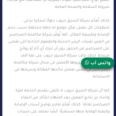
جميع أنواع الصراصير، سواء المنزلية أو الصناعية، مع مراعاة
شروط السلامة والصحة العامة.
كذلك تُقدّم شركة الشرق جروب حلولًا مبتكرة تراعي
متطلبات كل عميل، فكل موقع له خطة مختلفة حسب حجم
الإصابة وطبيعة المكان. كما تُوفّر شركة مكافحة الصراصير
في العين تقنيات الرش الحديثة والطعوم الجاذبة التي تقضي
على الصراصير من الجذور، دون أن تترك أي آثار أو روائح
مزعجة. لذلك حازت شركة الشرق جروب على ثقة آلاف
العملاء الذين يعتبرونها الأفضل في مجال شركة مكافحة
واتس آب
الصراصير في العين بفضل نتائجها الفعّالة وسرعتها في
الاستجابة.
كما أن شركة الشرق جروب لا تكتفي بتقديم الخدمة لمرة
واحدة، بل تتابع العميل بعد الانتهاء للتأكد من اختفاء
الصراصير تمامًا. كذلك تُقدّم تقارير توضح أسباب الإصابة
وكيفية الوقاية منها مستقبلًا. أيضًا تعتمد على مبيدات