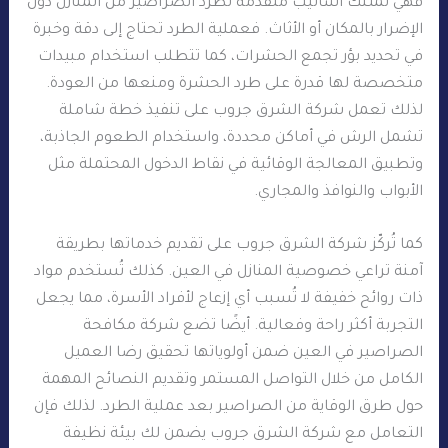
فهي تمتلك أساليب متقدمة لطرد الصراصير من المنازل دون
الإضرار بالمكان أو الأثاث. فعملية الطرد تحتاج إلى دقة وخبرة
في تحديد بؤر تجمع الحشرات، كما تتطلب استخدام مبيدات
متخصصة لها قدرة على طرد الحشرة ومنعها من العودة.
لذلك تعمل شركة الشرق جروب على تنفيذ خطة شاملة
تشمل الرش في أماكن محددة، واستخدام الطعوم الجاذبة،
وتطبيق المعالجة الوقائية في نقاط الدخول المحتملة مثل
الأبواب والنوافذ والمجاري.
كما تُركّز شركة الشرق جروب على تقديم خدماتها بطريقة
آمنة تراعي خصوصية المنازل في العين. كذلك تُستخدم مواد
ذات روائح خفيفة لا تُسبب أي إزعاج لأفراد الأسرة، مما يجعل
التجربة أكثر راحة وفعالية. أيضًا تضع شركة مكافحة
الصراصير في العين ضمن أولوياتها تحقيق رضا العميل
الكامل من خلال التواصل المستمر وتقديم النصائح المهمة
حول طرق الوقاية من الصراصير بعد عملية الطرد. لذلك فإن
التعامل مع شركة الشرق جروب يضمن لك بيئة نظيفة