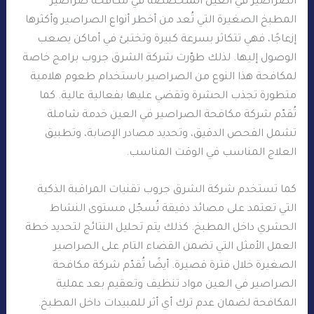
الصراصير في العين المتخصصة في مكافحة صراصير
المطبخ الصغيرة التي تُعد من أخطر أنواع الصراصير وأكثرها
إزعاجًا، فهي تتكاثر بسرعة كبيرة وتختبئ في أماكن يصعب
الوصول إليها. لذلك طوّرت شركة الشرق جروب برامج خاصة
لمكافحة هذا النوع من الصراصير باستخدام طعوم هلامية
متطورة تجذب الحشرة وتقضي عليها بفعالية عالية. كما
تُقدّم شركة مكافحة الصراصير في العين خدمة شاملة
تشمل الفحص الدقيق، وتحديد مصادر الإصابة، وتطبيق
العلاج المناسب في الوقت المناسب.
كما تستخدم شركة الشرق جروب تقنيات المراقبة الذكية
التي تعتمد على مصائد دقيقة تُسجّل مستوى النشاط
الحشري داخل المطبخ. كذلك يتم تحليل النتائج لتحديد خطة
العمل الأمثل التي تضمن القضاء التام على الصراصير
الصغيرة خلال فترة قصيرة. أيضًا تُقدّم شركة مكافحة
الصراصير في العين مواد تنظيف وتعقيم بعد عملية
المكافحة لضمان عدم ترك أي أثر للمبيدات داخل المطبخ.