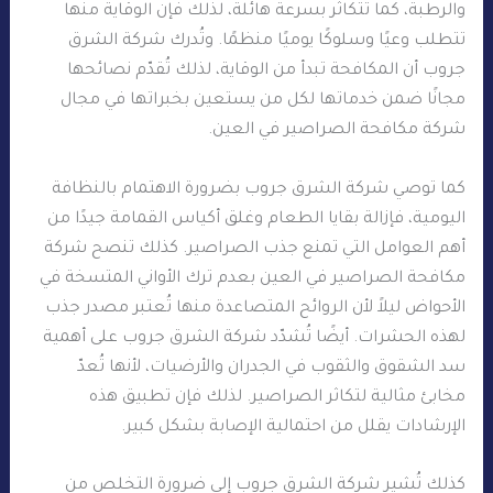
والرطبة، كما تتكاثر بسرعة هائلة، لذلك فإن الوقاية منها
تتطلب وعيًا وسلوكًا يوميًا منظمًا. وتُدرك شركة الشرق
جروب أن المكافحة تبدأ من الوقاية، لذلك تُقدّم نصائحها
مجانًا ضمن خدماتها لكل من يستعين بخبراتها في مجال
شركة مكافحة الصراصير في العين.
كما توصي شركة الشرق جروب بضرورة الاهتمام بالنظافة
اليومية، فإزالة بقايا الطعام وغلق أكياس القمامة جيدًا من
أهم العوامل التي تمنع جذب الصراصير. كذلك تنصح شركة
مكافحة الصراصير في العين بعدم ترك الأواني المتسخة في
الأحواض ليلاً لأن الروائح المتصاعدة منها تُعتبر مصدر جذب
لهذه الحشرات. أيضًا تُشدّد شركة الشرق جروب على أهمية
سد الشقوق والثقوب في الجدران والأرضيات، لأنها تُعدّ
مخابئ مثالية لتكاثر الصراصير. لذلك فإن تطبيق هذه
الإرشادات يقلل من احتمالية الإصابة بشكل كبير.
كذلك تُشير شركة الشرق جروب إلى ضرورة التخلص من