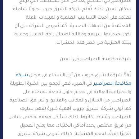
الصراصير في المطبخ يُعدّ من أكثر المشكلات التي تُزعج
سكان العين، لذلك تُقدّم شركة الشرق جروب حلولًا شاملة
تعتمد على أحدث الأساليب العلمية والمبيدات الآمنة
المعتمدة من الجهات الصحية. كما تحرص الشركة على أن
تكون خدماتها سريعة وفعّالة لضمان راحة العميل وحماية
بيئته المنزلية من خطر هذه الحشرات.
شركة مكافحة الصراصير في العين
تُعَدُّ شركة الشرق جروب من أبرز الأسماء في مجال
شركة
مكافحة الصراصير
في العين، فهي تجمع بين الخبرة الطويلة
والاحترافية العالية في تقديم حلول ناجعة للقضاء على
الصراصير من المنازل والمكاتب والفنادق والمرافق الصناعية.
كما تولي شركة الشرق جروب أهمية كبيرة لفهم سلوك
الصراصير وأنماط تكاثرها، لذلك تبدأ كل مهمة بفحص شامل
من فريق مختص يحدد أماكن الاختباء، مما يمنح العميل
تقديرًا دقيقًا لحجم المشكلة. كذلك تحرص شركة الشرق