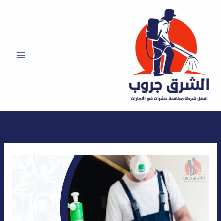
خطي
لى
لمحتوى