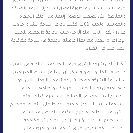
الفعالة، والاستجابة السريعة. كما تستعمل شركة الشرق
جروب أساليب رش متطورة توصل المبيد إلى الزوايا الضيقة
والمناطق التي يصعب الوصول إليها، مثل خلف الأجهزة
والمواسير، وتحت الأثاث. كذلك تحرص شركة الشرق جروب
على أن يكون الرش متوازنًا من حيث الجرعة والكمية، لتجنب
الإفراط أو الهدر، مما يعزز فاعليّة الخدمة في شركة مكافحة
الصراصير في العين.
أيضًا تُراعي شركة الشرق جروب الظروف المناخية في العين،
فالصيف الحار والرطوبة يمكن أن يزيدا من نشاط الصراصير،
لذلك تُعدّ الشركة خطط رش وقائية في الأوقات التي يكون
فيها احتمال تكاثر الحشرات مرتفعًا، وتُطبّقها بانتظام
للعملاء الذين يفضلون الحماية المستمرة. كذلك تُقدّم
الشركة استشارات حول كيفية الحفاظ على بيئة نظيفة خارج
الرش، مثل تنظيف مخارج المكيفات أو تصريف المياه
المستجمع، لأن ذلك يؤثر كثيرًا على نجاح رش مكافحة
الصراصير. كما يحرص فريق شركة الشرق جروب على