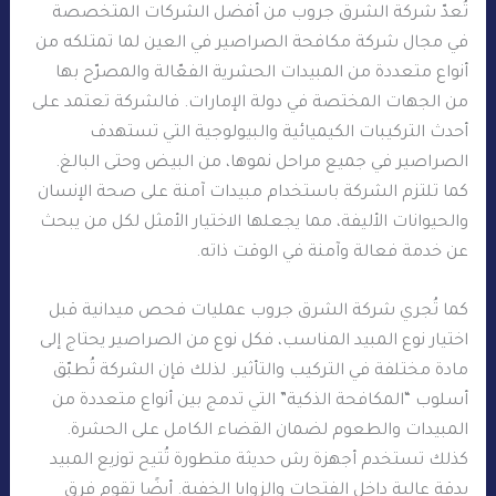
تُعدّ شركة الشرق جروب من أفضل الشركات المتخصصة
في مجال شركة مكافحة الصراصير في العين لما تمتلكه من
أنواع متعددة من المبيدات الحشرية الفعّالة والمصرّح بها
من الجهات المختصة في دولة الإمارات. فالشركة تعتمد على
أحدث التركيبات الكيميائية والبيولوجية التي تستهدف
الصراصير في جميع مراحل نموها، من البيض وحتى البالغ.
كما تلتزم الشركة باستخدام مبيدات آمنة على صحة الإنسان
والحيوانات الأليفة، مما يجعلها الاختيار الأمثل لكل من يبحث
عن خدمة فعالة وآمنة في الوقت ذاته.
كما تُجري شركة الشرق جروب عمليات فحص ميدانية قبل
اختيار نوع المبيد المناسب، فكل نوع من الصراصير يحتاج إلى
مادة مختلفة في التركيب والتأثير. لذلك فإن الشركة تُطبّق
أسلوب “المكافحة الذكية” التي تدمج بين أنواع متعددة من
المبيدات والطعوم لضمان القضاء الكامل على الحشرة.
كذلك تستخدم أجهزة رش حديثة متطورة تُتيح توزيع المبيد
بدقة عالية داخل الفتحات والزوايا الخفية. أيضًا تقوم فرق