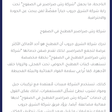
الناجحة، ما يجعل “شركة رش صراصير في الصفوح” تحت
راية شركة الشرق جروب خياراً مفضّلاً لمن يبحث عن الجودة
والاحترافية.
شركة رش صراصير المطبخ في الصفوح
تدرك شركة الشرق جروب أن المطبخ هو أحد الأماكن الأكثر
عرضة لتجمع الصراصير، لذلك تقدم ضمن خدماتها “شركة
رش صراصير المطبخ في الصفوح” بخطة مخصصة
تستهدف كبتات المطبخ، الحوض، تحت المجلى، والزوايا خلف
الأجهزة، كما تُراعي سلامة المواد الغذائية والبيئة المحيطة.
كذلك، تستخدم الشركة مبيدات مُعتمدة مع تركيبات جيل
ومواد تشرب تبطئ تشكّل المستعمرات، لذلك يمكن القول
إن خدمات “شركة رش صراصير المطبخ في الصفوح” لديها
فعالية مضاعفة. أيضا، يزوّد فريق شركة الشرق جروب
العملاء بتعليمات ما قبل وبعد الرش، مثل تنظيف المكان