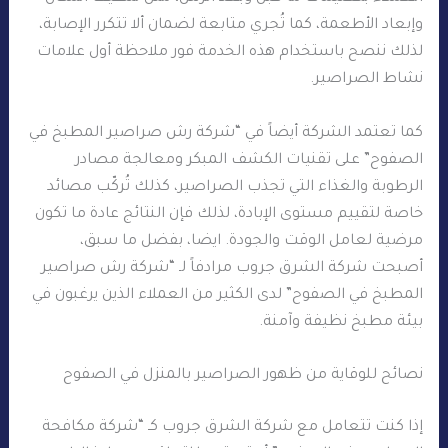
وإبعاد الأطعمة، كما تُجري متابعة لضمان ألا تتكرر الإصابة،
لذلك ننصح باستخدام هذه الخدمة فور ملاحظة أول علامات
نشاط الصراصير.
كما تعتمد الشركة أيضاً في “شركة رش صراصير المطبخ في
الصفوح” على تقنيات الكشف المبكر ومعالجة مصادر
الرطوبة والغذاء التي تجذب الصراصير، كذلك تُركّب مصائد
خاصة لتقييم مستوى الإبادة، لذلك فإن النتائج عادة ما تكون
مرضية لعامل الوقت والجودة. ايضا، بفضل ما سبق،
أصبحت شركة الشرق جروب مرادفاً لـ “شركة رش صراصير
المطبخ في الصفوح” لدى الكثير من العملاء الذين يرغبون في
بيئة مطبخ نظيفة وآمنة.
نصائح للوقاية من ظهور الصراصير بالمنزل في الصفوح
إذا كنت تتعامل مع شركة الشرق جروب كـ “شركة مكافحة