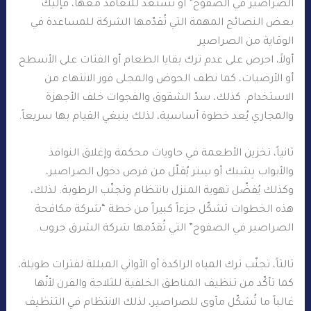
الصراصير في الصفوح” أو تستعد للتعاقد معها، فإليك
بعض النصائح المهمة التي تُقدّمها الشركة للمساعدة في
الوقاية من الصراصير
أولاً، احرص على عدم ترك بقايا الطعام أو الفتات على الأسطح
أو الأرضيات، كما نظف الحوض والمجلى فور الانتهاء من
الاستخدام. كذلك، سدّ الشقوق والفجوات خلف الأجهزة
والمجاري يُعد خطوة أساسية، لذلك ينبغي القيام بها سريعاً.
ثانياً، تخزين الأطعمة في حاويات محكمة وإغلاق النوافذ
والأبواب بِشبك أو سِتر يُقلّل من فرص دخول الصراصير،
وكذلك يُفضّل تهوية المنزل بانتظام وتجنّب الرطوبة. لذلك،
هذه الخطوات تشكّل جزءاً كبيراً من خطة “شركة مكافحة
الصراصير في الصفوح” التي تُقدّمها شركة الشرق جروب.
ثالثاً، تجنّب ترك المياه الراكدة أو الأواني المبللة لفترات طويلة،
كما تأكّد من تنظيف المناطق الخلفية للثلاجة والفرن لأنّها
غالباً ما تُشكّل مأوى للصراصير، لذلك الانتظام في التنظيف