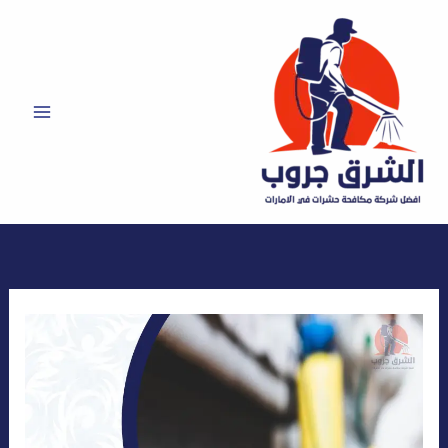
خطي
لى
لمحتوى