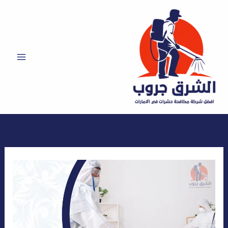
خطي
لى
لمحتوى