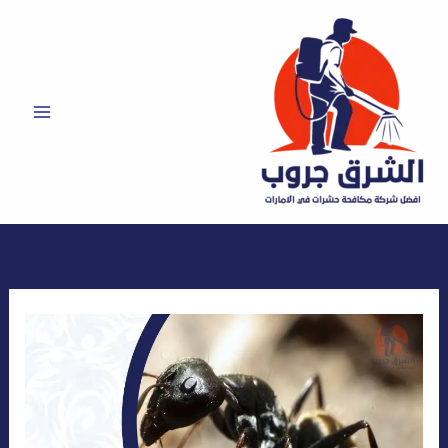
خطي
لى
لمحتوى