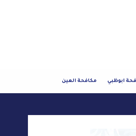
حة ابوظبي
مكافحة العين