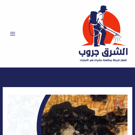
خطي
لى
لمحتوى