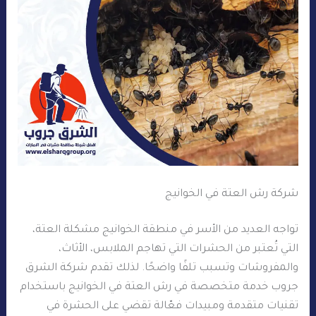
شركة رش العتة في الخوانيج
تواجه العديد من الأسر في منطقة الخوانيج مشكلة العتة،
التي تُعتبر من الحشرات التي تهاجم الملابس، الأثاث،
والمفروشات وتسبب تلفًا واضحًا. لذلك تقدم شركة الشرق
جروب خدمة متخصصة في رش العتة في الخوانيج باستخدام
تقنيات متقدمة ومبيدات فعّالة تقضي على الحشرة في