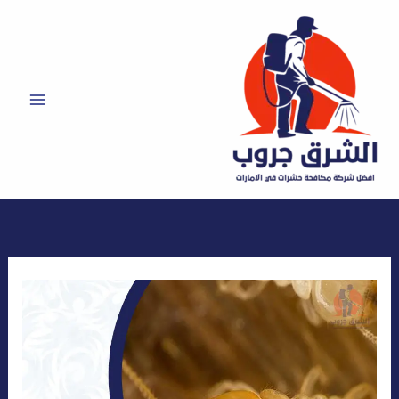
خطي
لى
لمحتوى